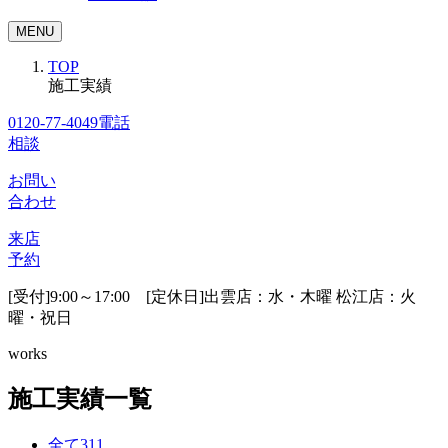
MENU
TOP
施工実績
0120-77-4049
電話
相談
お問い
合わせ
来店
予約
[受付]9:00～17:00 [定休日]出雲店：水・木曜 松江店：火
曜・祝日
works
施工実績一覧
全て
311