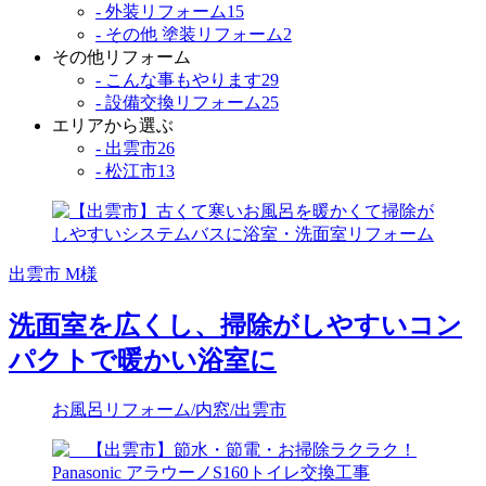
- 外装リフォーム
15
- その他 塗装リフォーム
2
その他リフォーム
- こんな事もやります
29
- 設備交換リフォーム
25
エリアから選ぶ
- 出雲市
26
- 松江市
13
出雲市 M様
洗面室を広くし、掃除がしやすいコン
パクトで暖かい浴室に
お風呂リフォーム
/内窓
/出雲市