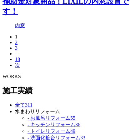
補助金対象商品！LIXILの内窓設置で
す！
内窓
1
2
3
...
18
次
WORKS
施工実績
全て
311
水まわりリフォーム
- お風呂リフォーム
55
- キッチンリフォーム
36
- トイレリフォーム
49
- 洗面化粧台リフォーム
33