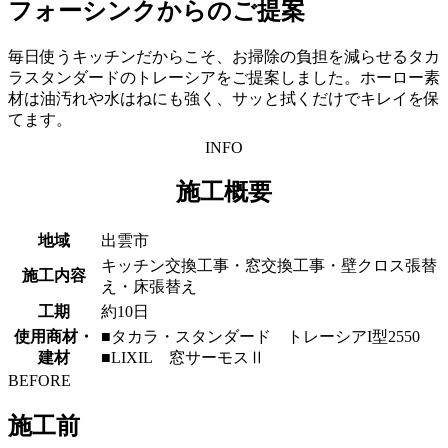
フォーシンクからのご提案
毎日使うキッチンだからこそ、お掃除の負担を減らせるタカ
ラスタンダードのトレーシアをご提案しました。ホーロー素
材は油汚れや水はねにも強く、サッと拭くだけでキレイを保
てます。
INFO
施工概要
地域
出雲市
キッチン交換工事・窓交換工事・壁クロス張替
施工内容
え・床張替え
工期
約10日
使用商材・
■タカラ・スタンダード トレーシアI型2550
建材
■LIXIL 窓サーモスⅡ
BEFORE
施工前