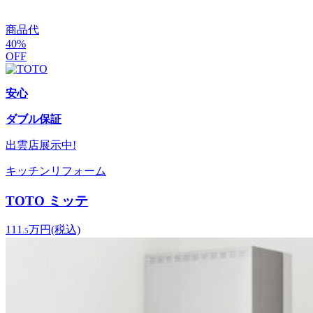
商品代
40
%
OFF
安心
ダブル保証
出雲店
展示中!
キッチンリフォーム
TOTO ミッテ
111
万円
(税込)
.5