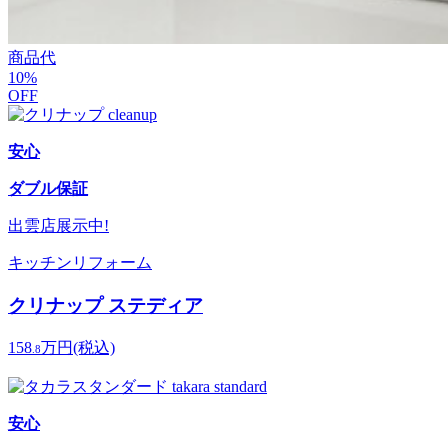
商品代
10
%
OFF
安心
ダブル保証
出雲店
展示中!
キッチンリフォーム
クリナップ ステディア
158
万円
(税込)
.8
安心