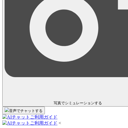
写真でシミュレーション
する
音声
で
チャット
する
<