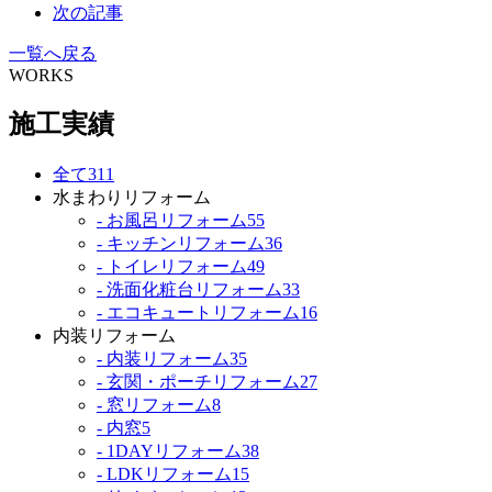
次の記事
一覧へ戻る
WORKS
施工実績
全て
311
水まわりリフォーム
- お風呂リフォーム
55
- キッチンリフォーム
36
- トイレリフォーム
49
- 洗面化粧台リフォーム
33
- エコキュートリフォーム
16
内装リフォーム
- 内装リフォーム
35
- 玄関・ポーチリフォーム
27
- 窓リフォーム
8
- 内窓
5
- 1DAYリフォーム
38
- LDKリフォーム
15