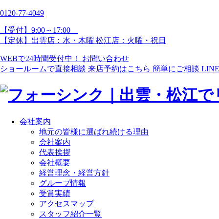
0120-77-
4049
【受付】9:00～17:00
【定休】出雲店：水・木曜 松江店：火曜・祝日
WEBで24時間受付中！
お問い合わせ
ショールームで直接相談
来店予約はこちら
簡単にご相談
LI
会社案内
地元の皆様に選ばれ続ける理由
会社案内
代表挨拶
会社概要
経営理念・経営方針
グループ情報
受賞実績
アクセスマップ
スタッフ紹介一覧