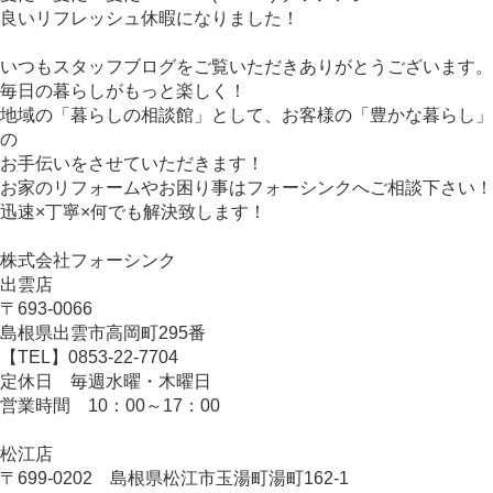
良いリフレッシュ休暇になりました！
いつもスタッフブログをご覧いただきありがとうございます。
毎日の暮らしがもっと楽しく！
地域の「暮らしの相談館」として、お客様の「豊かな暮らし」
の
お手伝いをさせていただきます！
お家のリフォームやお困り事はフォーシンクへご相談下さい！
迅速
×
丁寧
×
何でも解決致します！
株式会社フォーシンク
出雲店
〒
693-0066
島根県出雲市高岡町
295
番
【
TEL
】
0853-22-7704
定休日 毎週水曜・木曜日
営業時間
10
：
00
～
17
：
00
松江店
〒
699-0202
島根県松江市玉湯町湯町
162-1