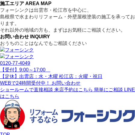
施工エリア
AREA MAP
フォーシンクは出雲市・松江市を中心に、
島根県で水まわりリフォーム・外壁屋根塗装の施工を承ってお
ります。
それ以外の地域の方も、まずはお気軽にご相談ください。
お問い合わせ
INQUIRY
おうちのことはなんでもご相談ください
0120-77-
4049
【受付】9:00～17:00
【定休】出雲店：水・木曜 松江店：火曜・祝日
WEBで24時間受付中！
お問い合わせ
ショールームで直接相談
来店予約はこちら
簡単にご相談
LINE
はこちら
TOP