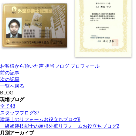
お客様から頂いた声
担当ブログ
プロフィール
前の記事
次の記事
一覧へ戻る
BLOG
現場ブログ
全て
48
スタッフブログ
37
建築士のリフォームお役立ちブログ
8
一級塗装技能士の屋根外壁リフォームお役立ちブログ
2
月別アーカイブ