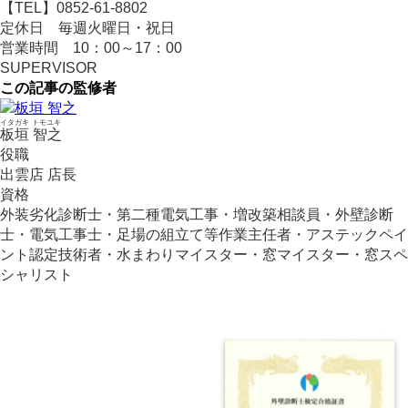
【
TEL
】
0852-61-8802
定休日 毎週火曜日・祝日
営業時間
10
：
00
～
17
：
00
SUPERVISOR
この記事の監修者
イタガキ トモユキ
板垣 智之
役職
出雲店 店長
資格
外装劣化診断士・第二種電気工事・増改築相談員・外壁診断
士・電気工事士・足場の組立て等作業主任者・アステックペイ
ント認定技術者・水まわりマイスター・窓マイスター・窓スペ
シャリスト