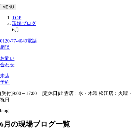
MENU
TOP
現場ブログ
6月
0120-77-4049
電話
相談
お問い
合わせ
来店
予約
[受付]9:00～17:00 [定休日]出雲店：水・木曜 松江店：火曜・
祝日
blog
6月の現場ブログ一覧