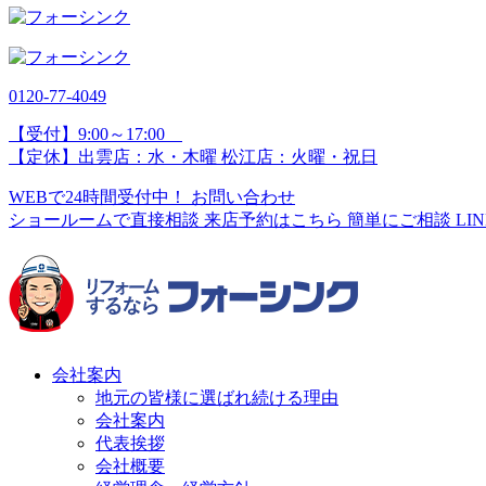
0120-77-
4049
【受付】9:00～17:00
【定休】出雲店：水・木曜 松江店：火曜・祝日
WEBで24時間受付中！
お問い合わせ
ショールームで直接相談
来店予約はこちら
簡単にご相談
LI
会社案内
地元の皆様に選ばれ続ける理由
会社案内
代表挨拶
会社概要