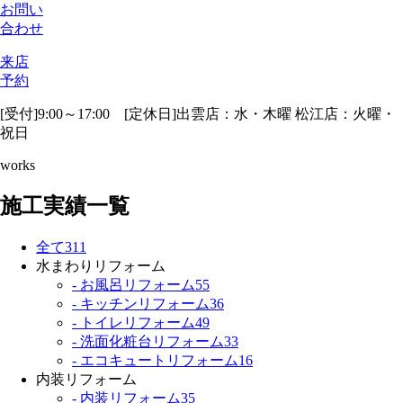
お問い
合わせ
来店
予約
[受付]9:00～17:00 [定休日]出雲店：水・木曜 松江店：火曜・
祝日
works
施工実績一覧
全て
311
水まわりリフォーム
- お風呂リフォーム
55
- キッチンリフォーム
36
- トイレリフォーム
49
- 洗面化粧台リフォーム
33
- エコキュートリフォーム
16
内装リフォーム
- 内装リフォーム
35