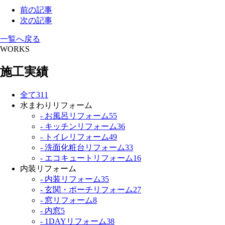
前の記事
次の記事
一覧へ戻る
WORKS
施工実績
全て
311
水まわりリフォーム
- お風呂リフォーム
55
- キッチンリフォーム
36
- トイレリフォーム
49
- 洗面化粧台リフォーム
33
- エコキュートリフォーム
16
内装リフォーム
- 内装リフォーム
35
- 玄関・ポーチリフォーム
27
- 窓リフォーム
8
- 内窓
5
- 1DAYリフォーム
38